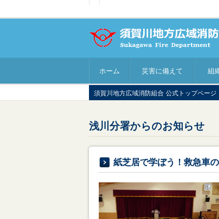
ホーム
災害に備えて
組
須賀川地方広域消防組合 公式トップページ
浅川分署からのお知らせ
紙芝居で学ぼう！救急車の