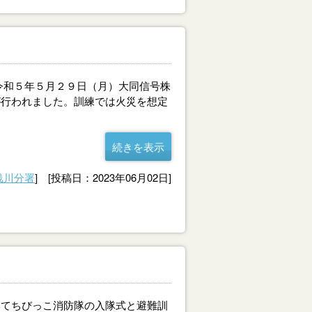
令和５年５月２９日（月）大同信号株
が行われました。訓練では火災を想定
続きを表示
浅川分署
] [投稿日：2023年06月02日]
。
てちびっこ消防隊の入隊式と避難訓