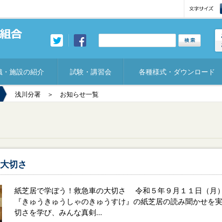
織・施設の紹介
試験・講習会
各種様式・ダウンロード
浅川分署
＞ お知らせ一覧
大切さ
紙芝居で学ぼう！救急車の大切さ 令和５年９月１１日（月
『きゅうきゅうしゃのきゅうすけ』の紙芝居の読み聞かせを
切さを学び、みんな真剣...