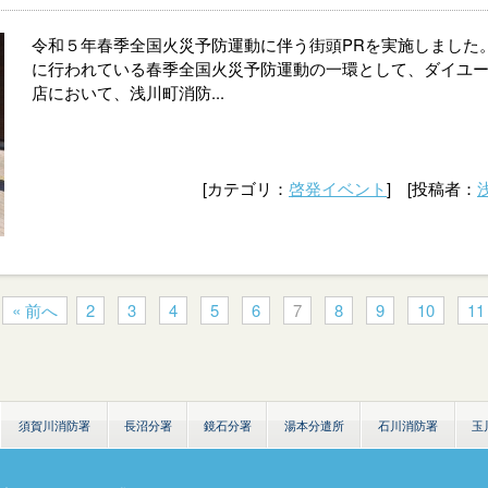
令和５年春季全国火災予防運動に伴う街頭PRを実施しました
に行われている春季全国火災予防運動の一環として、ダイユ
店において、浅川町消防...
[カテゴリ：
啓発イベント
] [投稿者：
« 前へ
2
3
4
5
6
7
8
9
10
11
須賀川消防署
長沼分署
鏡石分署
湯本分遣所
石川消防署
玉