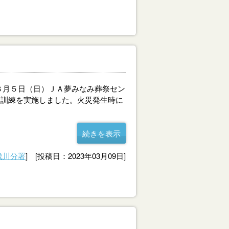
３月５日（日）ＪＡ夢みなみ葬祭セン
災訓練を実施しました。火災発生時に
続きを表示
浅川分署
] [投稿日：2023年03月09日]