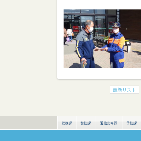
最新リスト
総務課
警防課
通信指令課
予防課