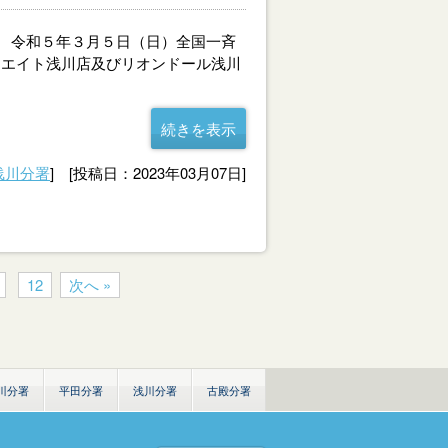
。 令和５年３月５日（日）全国一斉
ーエイト浅川店及びリオンドール浅川
続きを表示
浅川分署
] [投稿日：2023年03月07日]
12
次へ »
川分署
平田分署
浅川分署
古殿分署