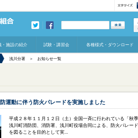
織・施設の紹介
試験・講習会
各種様式・ダウンロード
浅川分署
＞ お知らせ一覧
防運動に伴う防火パレードを実施しました
平成２８年１１月１２日（土）全国一斉に行われている「秋
浅川町消防団、消防署、浅川町役場合同による、防火パレー
を図ることを目的として実...