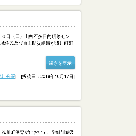
１６日（日）山白石多目的研修セン
地域住民及び自主防災組織が浅川町消
続きを表示
浅川分署
] [投稿日：2016年10月17日]
）浅川町保育所において、避難訓練及