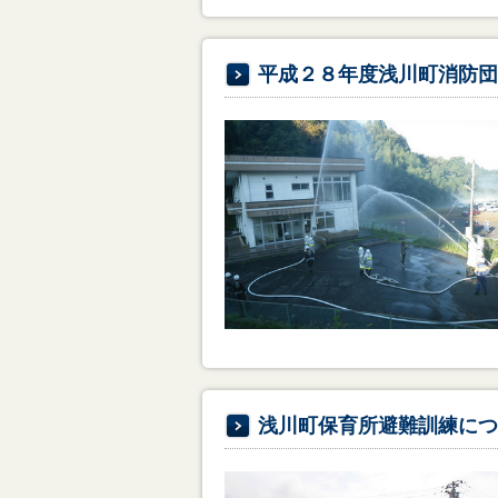
平成２８年度浅川町消防団
浅川町保育所避難訓練につ