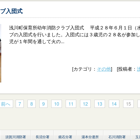
ブ入団式
浅川町保育所幼年消防クラブ入団式 平成２８年６月１日（
ブの入団式を行いました。入団式には３歳児の２８名が参加
児が１年間を通して火の...
[カテゴリ：
その他
] [投稿者：
« 前へ
7
8
9
10
11
12
13
14
15
須賀川消防署
長沼分署
鏡石分署
湯本分遣所
石川消防署
玉