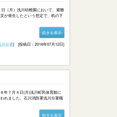
１日（月）浅川幼稚園において、避難
火災が発生したという想定で、机の下
続きを表示
浅川分署
] [投稿日：2016年07月12日]
８年７月４日(月)浅川町民体育館に
行われました。石川消防署浅川分署職
続きを表示