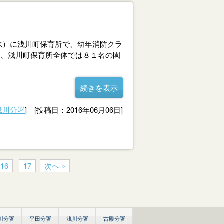
水）に浅川町保育所で、幼年消防クラ
し、浅川町保育所全体では８１名の園
続きを表示
浅川分署
] [投稿日：2016年06月06日]
16
17
次へ »
川分署
平田分署
浅川分署
古殿分署