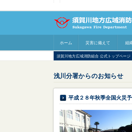
ホーム
災害に備えて
組
須賀川地方広域消防組合 公式トップページ
浅川分署からのお知らせ
平成２８年秋季全国火災予