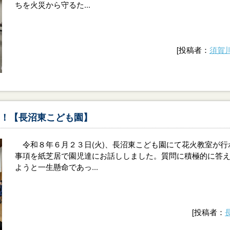
ちを火災から守るた...
[投稿者：
須賀
！【長沼東こども園】
令和８年６月２３日(火)、長沼東こども園にて花火教室が
事項を紙芝居で園児達にお話ししました。質問に積極的に答
ようと一生懸命であっ...
[投稿者：